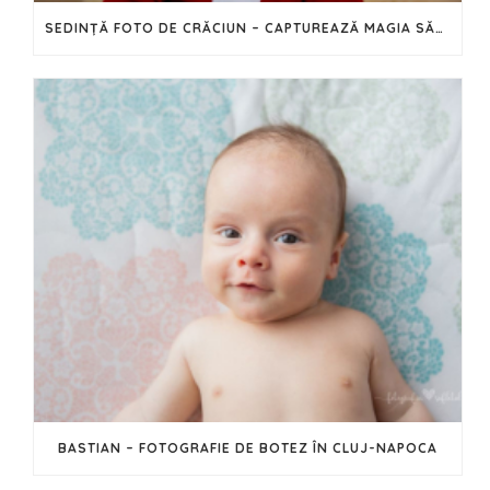
SEDINȚĂ FOTO DE CRĂCIUN – CAPTUREAZĂ MAGIA SĂRBĂTORILOR ÎN IMAGINI
BASTIAN – FOTOGRAFIE DE BOTEZ ÎN CLUJ-NAPOCA