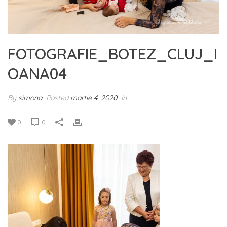
FOTOGRAFIE_BOTEZ_CLUJ_I
OANA04
By
simona
Posted
martie 4, 2020
In
0
0