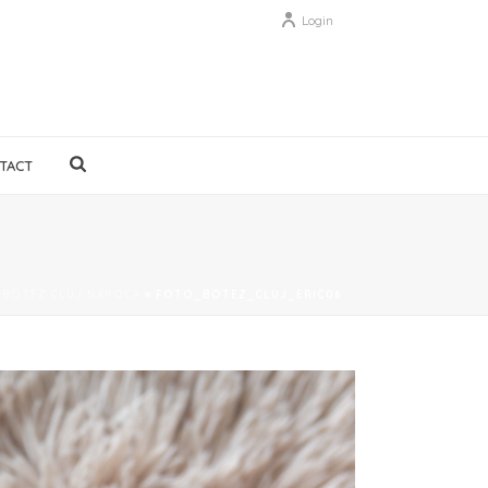
Login
TACT
E BOTEZ CLUJ NAPOCA
»
FOTO_BOTEZ_CLUJ_ERIC06