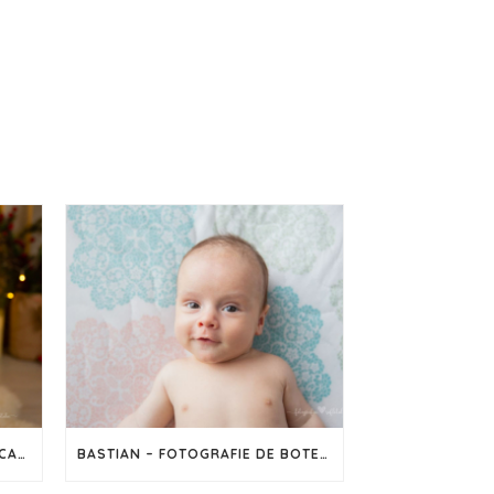
SEDINȚĂ FOTO DE CRĂCIUN – CAPTUREAZĂ MAGIA SĂRBĂTORILOR ÎN IMAGINI
BASTIAN – FOTOGRAFIE DE BOTEZ ÎN CLUJ-NAPOCA