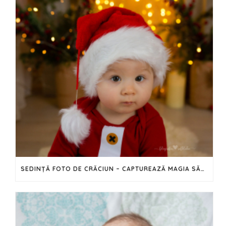
SEDINȚĂ FOTO DE CRĂCIUN – CAPTUREAZĂ MAGIA SĂRBĂTORILOR ÎN IMAGINI