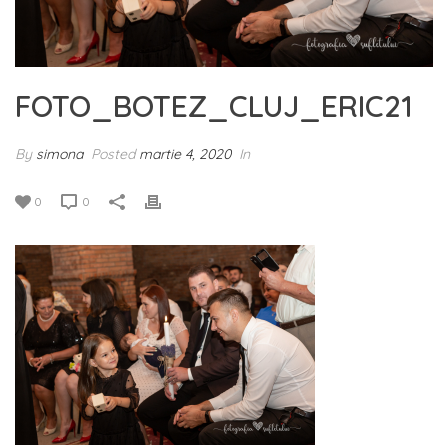
FOTO_BOTEZ_CLUJ_ERIC21
By
simona
Posted
martie 4, 2020
In
0
0