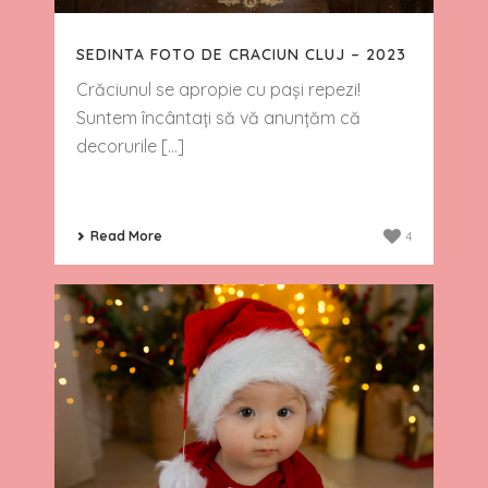
SEDINTA FOTO DE CRACIUN CLUJ – 2023
Crăciunul se apropie cu pași repezi!
Suntem încântați să vă anunțăm că
decorurile [...]
Read More
4