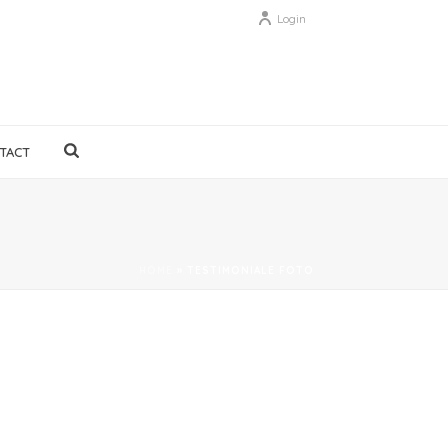
Login
TACT
HOME
»
TESTIMONIALE FOTO