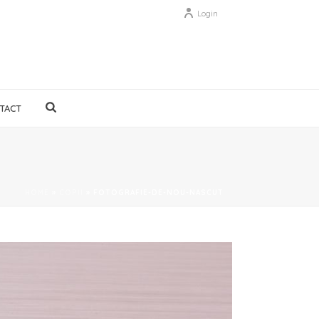
Login
TACT
HOME
»
COPII
»
FOTOGRAFIE-DE-NOU-NASCUT