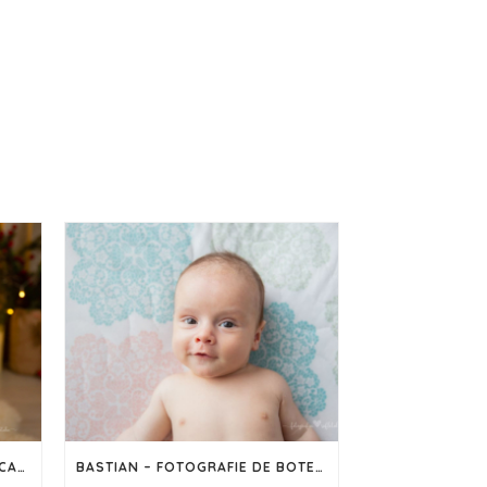
SEDINȚĂ FOTO DE CRĂCIUN – CAPTUREAZĂ MAGIA SĂRBĂTORILOR ÎN IMAGINI
BASTIAN – FOTOGRAFIE DE BOTEZ ÎN CLUJ-NAPOCA