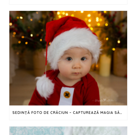
SEDINȚĂ FOTO DE CRĂCIUN – CAPTUREAZĂ MAGIA SĂRBĂTORILOR ÎN IMAGINI