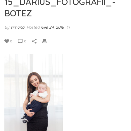
15_DARIUS_FOTOGRAFII_-
BOTEZ
By
simona
Posted
iulie 24, 2018
In
0
0