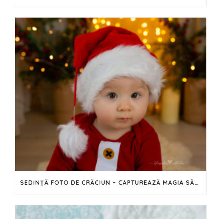
SEDINȚĂ FOTO DE CRĂCIUN – CAPTUREAZĂ MAGIA SĂRBĂTORILOR ÎN IMAGINI