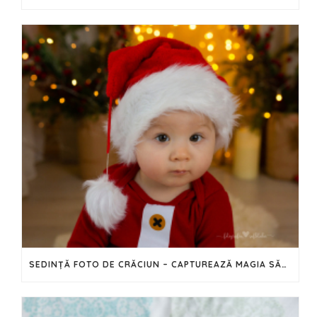
SEDINȚĂ FOTO DE CRĂCIUN – CAPTUREAZĂ MAGIA SĂRBĂTORILOR ÎN IMAGINI