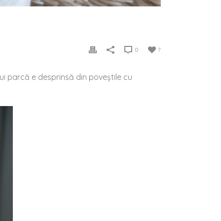
0
7
lui parcă e desprinsă din poveștile cu