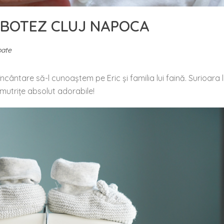
E BOTEZ CLUJ NAPOCA
oate
cântare să-l cunoaștem pe Eric și familia lui faină. Surioara 
e mutrițe absolut adorabile!