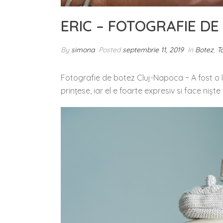
ERIC – FOTOGRAFIE D
By
simona
Posted
septembrie 11, 2019
In
Botez
,
T
Fotografie de botez Cluj-Napoca ~ A fost o în
prințese, iar el e foarte expresiv si face nișt