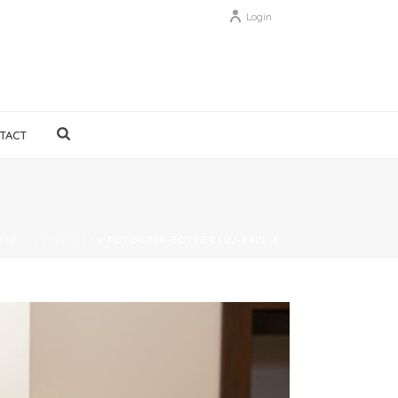
Login
TACT
TEZ CLUJ-NAPOCA
»
FOTOGRAF-BOTEZ-CLUJ-RAUL-8