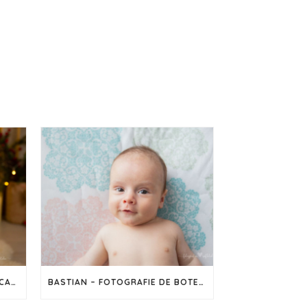
SEDINȚĂ FOTO DE CRĂCIUN – CAPTUREAZĂ MAGIA SĂRBĂTORILOR ÎN IMAGINI
BASTIAN – FOTOGRAFIE DE BOTEZ ÎN CLUJ-NAPOCA