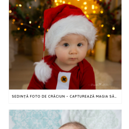
SEDINȚĂ FOTO DE CRĂCIUN – CAPTUREAZĂ MAGIA SĂRBĂTORILOR ÎN IMAGINI