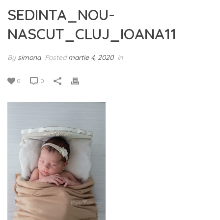
SEDINTA_NOU-
NASCUT_CLUJ_IOANA11
By
simona
Posted
martie 4, 2020
In
0
0