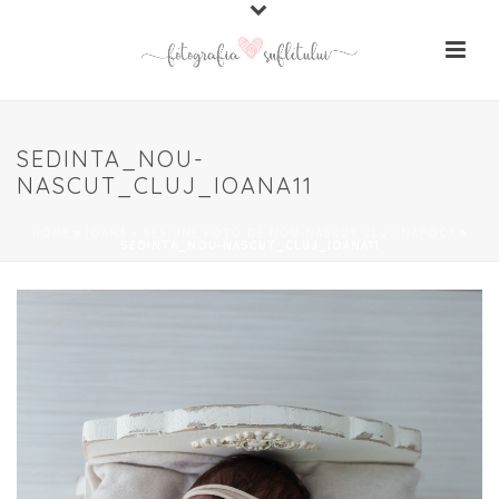
SEDINTA_NOU-
NASCUT_CLUJ_IOANA11
HOME
»
IOANA – SESIUNE FOTO DE NOU-NĂSCUT CLUJ NAPOCA
»
SEDINTA_NOU-NASCUT_CLUJ_IOANA11