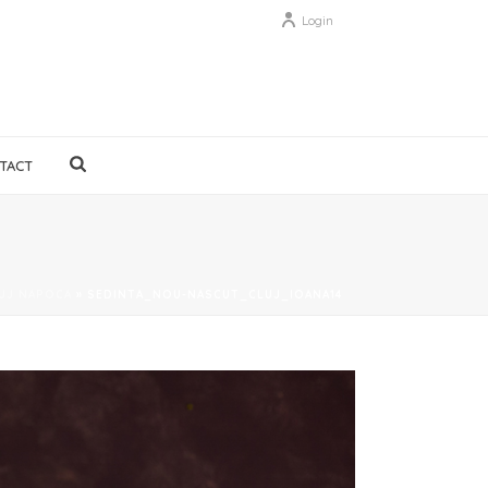
Login
TACT
LUJ NAPOCA
»
SEDINTA_NOU-NASCUT_CLUJ_IOANA14