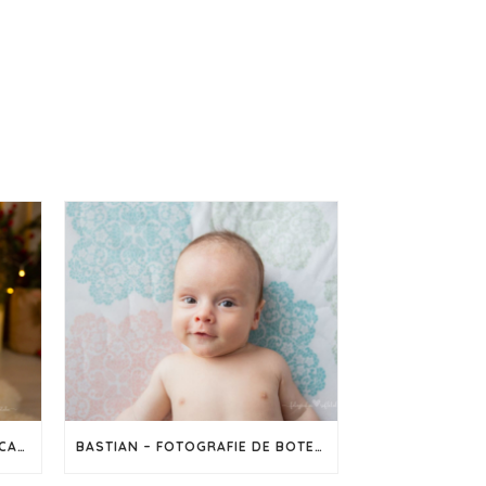
SEDINȚĂ FOTO DE CRĂCIUN – CAPTUREAZĂ MAGIA SĂRBĂTORILOR ÎN IMAGINI
BASTIAN – FOTOGRAFIE DE BOTEZ ÎN CLUJ-NAPOCA