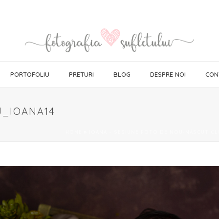
PORTOFOLIU
PRETURI
BLOG
DESPRE NOI
CON
_IOANA14
HOME
»
IOANA – SESIUNE FOTO DE NOU-NĂSCUT C