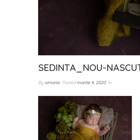
SEDINTA_NOU-NASCU
By
simona
Posted
martie 4, 2020
In