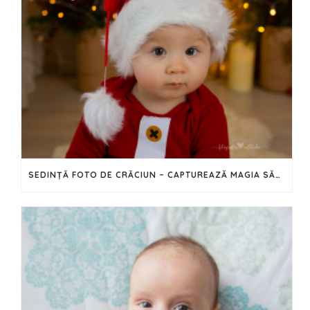
SEDINȚĂ FOTO DE CRĂCIUN – CAPTUREAZĂ MAGIA SĂRBĂTORILOR ÎN IMAGINI