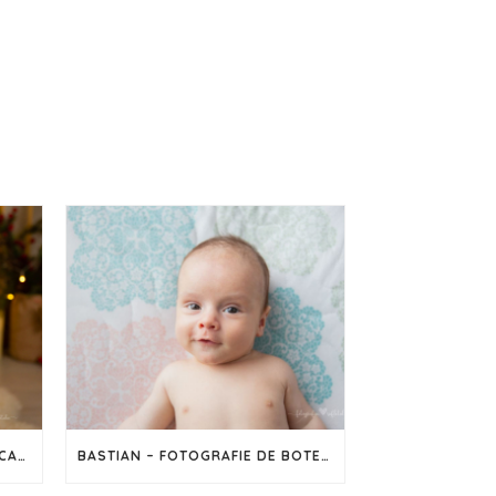
SEDINȚĂ FOTO DE CRĂCIUN – CAPTUREAZĂ MAGIA SĂRBĂTORILOR ÎN IMAGINI
BASTIAN – FOTOGRAFIE DE BOTEZ ÎN CLUJ-NAPOCA