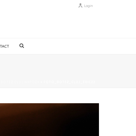
Login
TACT
E BOTEZ CLUJ NAPOCA
»
FOTO_BOTEZ_CLUJ_ERIC22